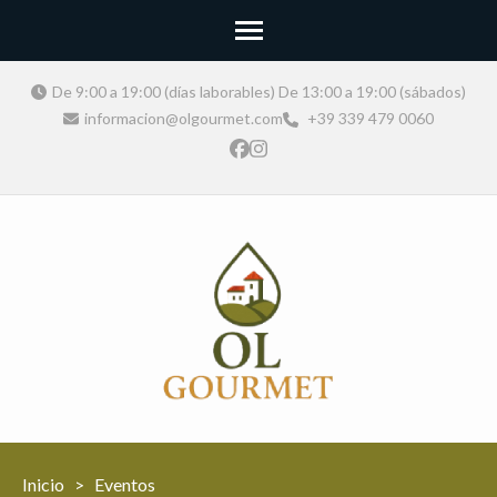
De 9:00 a 19:00 (días laborables) De 13:00 a 19:00 (sábados)
informacion@olgourmet.com
+39 339 479 0060
Italia con todos
OlGourmet, tu puerta de
entrada a los sabores más
los sentidos
auténticos y refinados de
Italia.
Inicio
>
Eventos