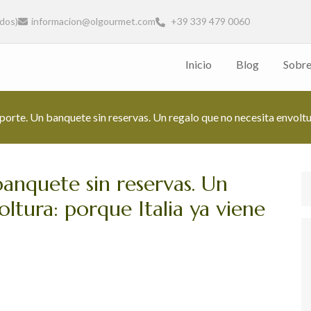
ados)
informacion@olgourmet.com
+39 339 479 0060
Inicio
Blog
Sobre
los sentidos
ntrada a los sabores más auténticos y refinados de Italia.
porte. Un banquete sin reservas. Un regalo que no necesita envoltur
banquete sin reservas. Un
ltura: porque Italia ya viene