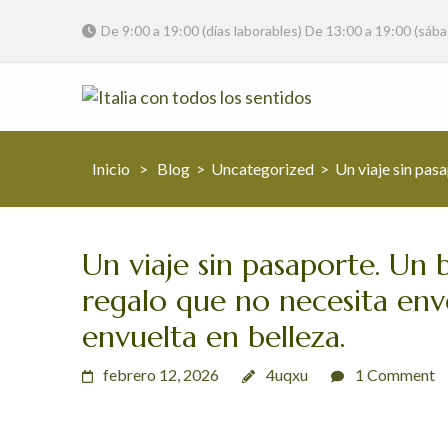
De 9:00 a 19:00 (días laborables) De 13:00 a 19:00 (sáb
Italia con todos 
OlGourmet, tu puerta de e
Inicio
>
Blog
>
Uncategorized
>
Un viaje sin pasa
Un viaje sin pasaporte. Un 
regalo que no necesita envo
envuelta en belleza.
febrero 12, 2026
4uqxu
1 Comment