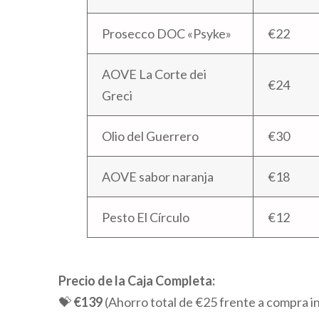
Prosecco DOC «Psyke»
€22
AOVE La Corte dei
€24
Greci
Olio del Guerrero
€30
AOVE sabor naranja
€18
Pesto El Círculo
€12
Precio de la Caja Completa:
💝
€139
(Ahorro total de €25 frente a compra in