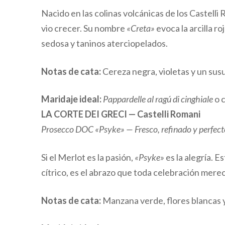
Nacido en las colinas volcánicas de los Castelli
vio crecer. Su nombre
«Creta»
evoca la arcilla r
sedosa y taninos aterciopelados.
Notas de cata:
Cereza negra, violetas y un sus
Maridaje ideal:
Pappardelle al ragú di cinghiale
o c
LA CORTE DEI GRECI — Castelli Romani
Prosecco DOC «Psyke» — Fresco, refinado y perfect
Si el Merlot es la pasión,
«Psyke»
es la alegría. E
cítrico, es el abrazo que toda celebración mere
Notas de cata:
Manzana verde, flores blancas y 