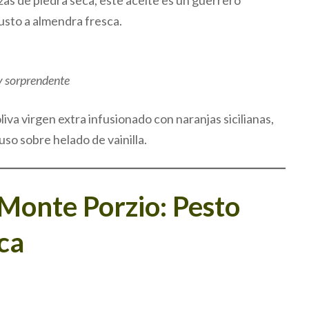
as de piedra seca, este aceite es un guerrero
gusto a almendra fresca.
y sorprendente
liva virgen extra infusionado con naranjas sicilianas,
luso sobre helado de vainilla.
 Monte Porzio: Pesto
ca